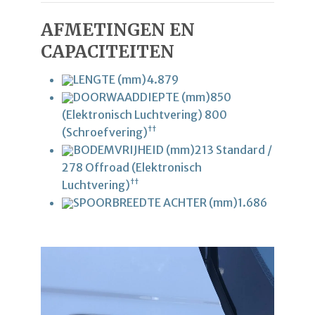
AFMETINGEN EN
CAPACITEITEN
LENGTE (mm)
4.879
DOORWAADDIEPTE (mm)
850
(Elektronisch Luchtvering) 800
††
(Schroefvering)
BODEMVRIJHEID (mm)
213 Standard /
278 Offroad (Elektronisch
††
Luchtvering)
SPOORBREEDTE ACHTER (mm)
1.686