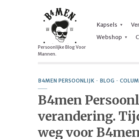
Kapsels
Ve
Webshop
C
Persoonlijke Blog Voor
Mannen.
B4MEN PERSOONLIJK
BLOG
COLUM
B4men Persoonli
verandering. Tij
weg voor B4men