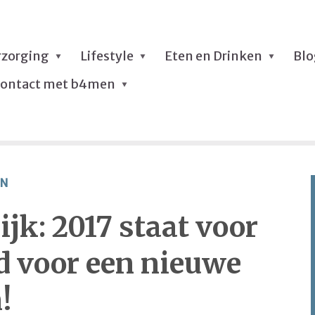
rzorging
Lifestyle
Eten en Drinken
Bl
ontact met b4men
N
jk: 2017 staat voor
d voor een nieuwe
!