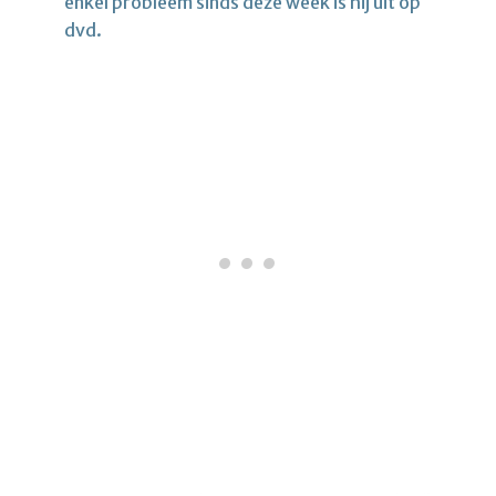
enkel probleem sinds deze week is hij uit op
dvd.