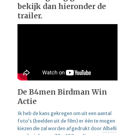
bekijk dan hieronder de
trailer.
De B4men Birdman Win
Actie
Ik heb de kans gekregen om uit een aantal
foto’s (beelden uit de film) er één te mogen
kiezen die zal worden afgedrukt door
Albelli