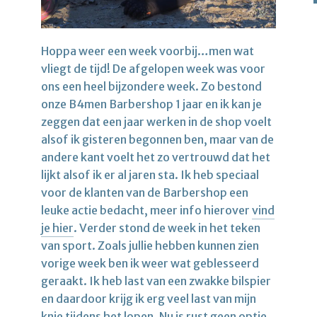
Hoppa weer een week voorbij…men wat
vliegt de tijd! De afgelopen week was voor
ons een heel bijzondere week. Zo bestond
onze B4men Barbershop 1 jaar en ik kan je
zeggen dat een jaar werken in de shop voelt
alsof ik gisteren begonnen ben, maar van de
andere kant voelt het zo vertrouwd dat het
lijkt alsof ik er al jaren sta. Ik heb speciaal
voor de klanten van de Barbershop een
leuke actie bedacht, meer info hierover
vind
je hier
. Verder stond de week in het teken
van sport. Zoals jullie hebben kunnen zien
vorige week ben ik weer wat geblesseerd
geraakt. Ik heb last van een zwakke bilspier
en daardoor krijg ik erg veel last van mijn
knie tijdens het lopen. Nu is rust geen optie