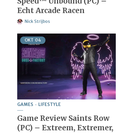
Speed™ Unbound (PC) –
Echt Arcade Racen
Nick Strijbos
OKT
04
GAMES
LIFESTYLE
Game Review Saints Row
(PC) – Extreem, Extremer,