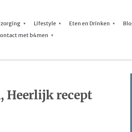
rzorging
Lifestyle
Eten en Drinken
Bl
ontact met b4men
 Heerlijk recept