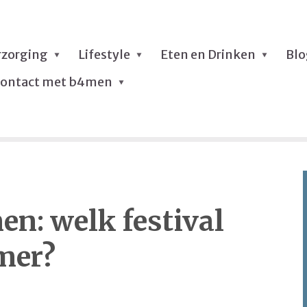
rzorging
Lifestyle
Eten en Drinken
Bl
ontact met b4men
n: welk festival
omer?