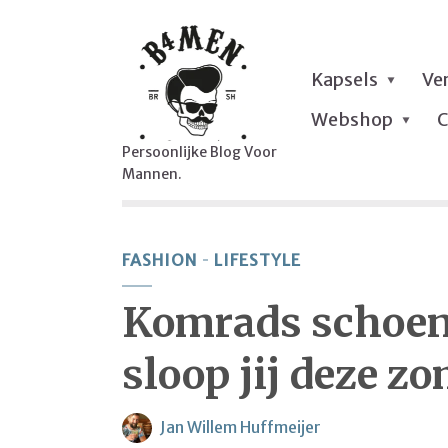
Kapsels
Ve
Webshop
C
Persoonlijke Blog Voor
Mannen.
FASHION
LIFESTYLE
Komrads schoene
sloop jij deze z
Jan Willem Huffmeijer