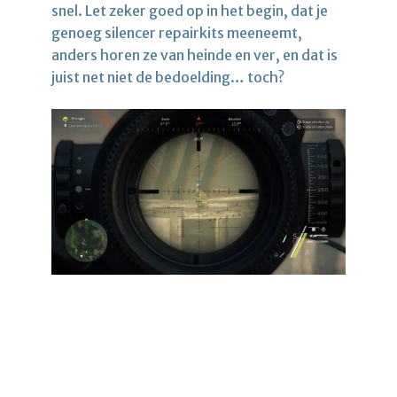
snel. Let zeker goed op in het begin, dat je
genoeg silencer repairkits meeneemt,
anders horen ze van heinde en ver, en dat is
juist net niet de bedoelding… toch?