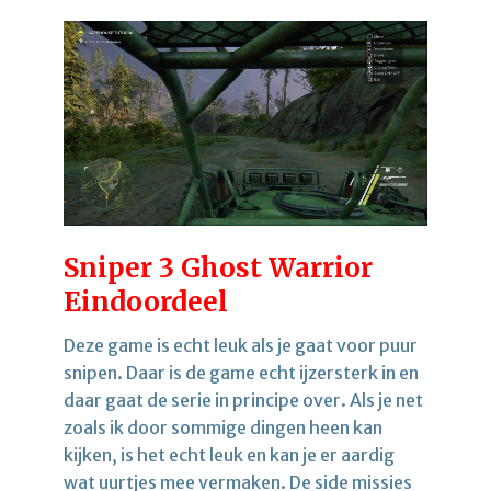
Sniper 3 Ghost Warrior
Eindoordeel
Deze game is echt leuk als je gaat voor puur
snipen. Daar is de game echt ijzersterk in en
daar gaat de serie in principe over. Als je net
zoals ik door sommige dingen heen kan
kijken, is het echt leuk en kan je er aardig
wat uurtjes mee vermaken. De side missies