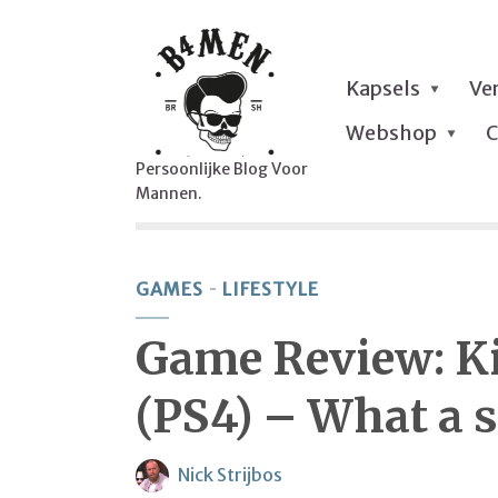
Kapsels
Ve
Webshop
C
Persoonlijke Blog Voor
Mannen.
GAMES
LIFESTYLE
Game Review: K
(PS4) – What a 
Nick Strijbos