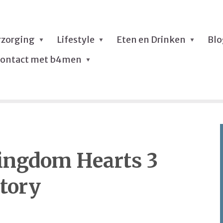
rzorging
Lifestyle
Eten en Drinken
Bl
ontact met b4men
ingdom Hearts 3
story