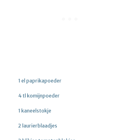
1 el paprikapoeder
4 tl komijnpoeder
1 kaneelstokje
2 laurierblaadjes