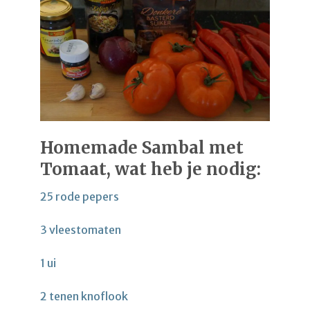
Homemade Sambal met
Tomaat, wat heb je nodig:
25 rode pepers
3 vleestomaten
1 ui
2 tenen knoflook