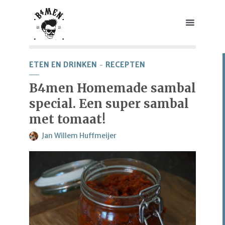
ETEN EN DRINKEN
RECEPTEN
B4men Homemade sambal
special. Een super sambal
met tomaat!
Jan Willem Huffmeijer