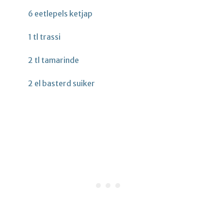
6 eetlepels ketjap
1 tl trassi
2 tl tamarinde
2 el basterd suiker