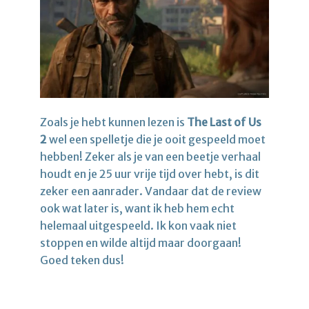
Zoals je hebt kunnen lezen is
The Last of Us
2
wel een spelletje die je ooit gespeeld moet
hebben! Zeker als je van een beetje verhaal
houdt en je 25 uur vrije tijd over hebt, is dit
zeker een aanrader. Vandaar dat de review
ook wat later is, want ik heb hem echt
helemaal uitgespeeld. Ik kon vaak niet
stoppen en wilde altijd maar doorgaan!
Goed teken dus!