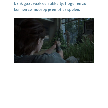
bank gaat vaak een tikkeltje hoger en zo
kunnen ze mooi op je emoties spelen.