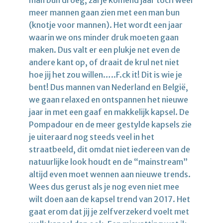
man bun droeg, zal je komend jaar toch weer
meer mannen gaan zien met een man bun
(knotje voor mannen). Het wordt een jaar
waarin we ons minder druk moeten gaan
maken. Dus valt er een plukje net even de
andere kant op, of draait de krul net niet
hoe jij het zou willen…..F.ck it! Dit is wie je
bent! Dus mannen van Nederland en België,
we gaan relaxed en ontspannen het nieuwe
jaar in met een gaaf en makkelijk kapsel. De
Pompadour en de meer gestylde kapsels zie
je uiteraard nog steeds veel in het
straatbeeld, dit omdat niet iedereen van de
natuurlijke look houdt en de “mainstream”
altijd even moet wennen aan nieuwe trends.
Wees dus gerust als je nog even niet mee
wilt doen aan de kapsel trend van 2017. Het
gaat erom dat jij je zelfverzekerd voelt met