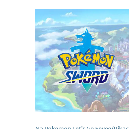
Na Pokemon Let’s Go Eevee/Pikach