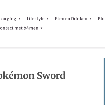
rzorging
Lifestyle
Eten en Drinken
Bl
ontact met b4men
okémon Sword