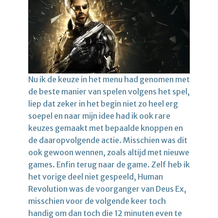
Nu ik de keuze in het menu had genomen met
de beste manier van spelen volgens het spel,
liep dat zeker in het begin niet zo heel erg
soepel en naar mijn idee had ik ook rare
keuzes gemaakt met bepaalde knoppen en
de daaropvolgende actie. Misschien was dit
ook gewoon wennen, zoals altijd met nieuwe
games. Enfin terug naar de game. Zelf heb ik
het vorige deel niet gespeeld, Human
Revolution was de voorganger van Deus Ex,
misschien voor de volgende keer toch
handig om dan toch die 12 minuten even te