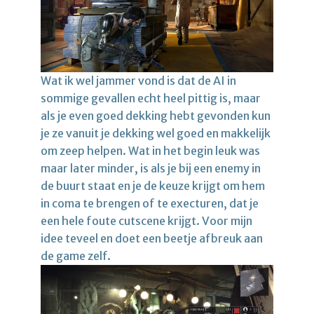
Wat ik wel jammer vond is dat de AI in
sommige gevallen echt heel pittig is, maar
als je even goed dekking hebt gevonden kun
je ze vanuit je dekking wel goed en makkelijk
om zeep helpen. Wat in het begin leuk was
maar later minder, is als je bij een enemy in
de buurt staat en je de keuze krijgt om hem
in coma te brengen of te execturen, dat je
een hele foute cutscene krijgt. Voor mijn
idee teveel en doet een beetje afbreuk aan
de game zelf.