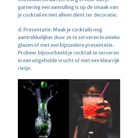
garnering een aanvulling is op de smaak van
je cocktail en niet alleen dient ter decoratie.
d. Presentatie: Maak je cocktails nog
aantrekkelijker door ze te serveren in unieke
glazen of met een bijzondere presentatie.
Probeer bijvoorbeeld je cocktail te serveren
in een uitgeholde vrucht of met een kleurrijk
rietje.