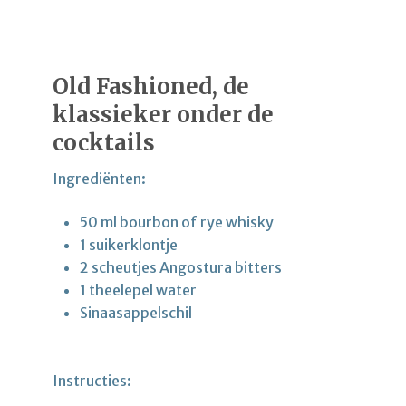
Old Fashioned, de
klassieker onder de
cocktails
Ingrediënten:
50 ml bourbon of rye whisky
1 suikerklontje
2 scheutjes Angostura bitters
1 theelepel water
Sinaasappelschil
Instructies: