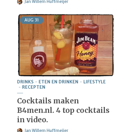
Jan Willem Huffmeijer
AUG
31
DRINKS
ETEN EN DRINKEN
LIFESTYLE
RECEPTEN
Cocktails maken
B4men.nl. 4 top cocktails
in video.
Jan Willem Huffmeijer