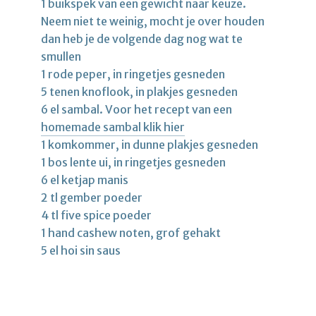
1 buikspek van een gewicht naar keuze.
Neem niet te weinig, mocht je over houden
dan heb je de volgende dag nog wat te
smullen
1 rode peper, in ringetjes gesneden
5 tenen knoflook, in plakjes gesneden
6 el sambal. Voor het recept van een
homemade sambal klik hier
1 komkommer, in dunne plakjes gesneden
1 bos lente ui, in ringetjes gesneden
6 el ketjap manis
2 tl gember poeder
4 tl five spice poeder
1 hand cashew noten, grof gehakt
5 el hoi sin saus