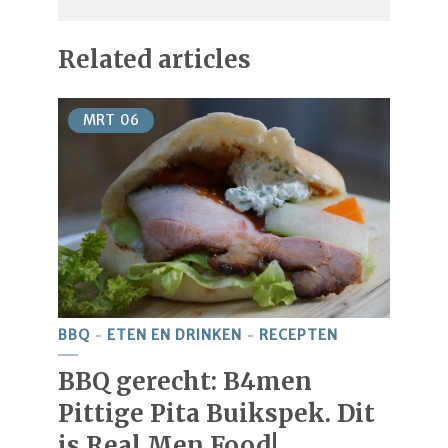
Related articles
MRT
06
BBQ
ETEN EN DRINKEN
RECEPTEN
BBQ gerecht: B4men
Pittige Pita Buikspek. Dit
is Real Men Food!