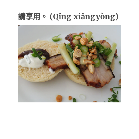
請享用。 (
Qǐng xiǎngyòng)