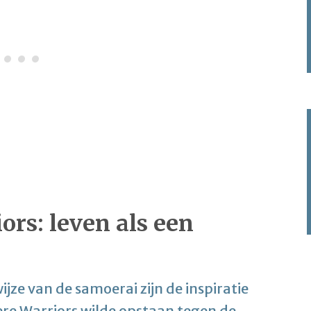
rs: leven als een
ijze van de samoerai zijn de inspiratie
re Warriors wilde opstaan tegen de