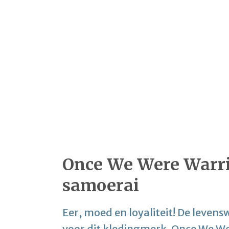
Once We Were Warrio
samoerai
Eer, moed en loyaliteit! De levensw
voor dit kledingmerk. Once We We