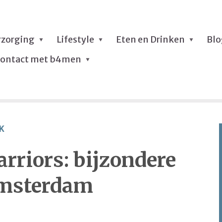
rzorging
Lifestyle
Eten en Drinken
Bl
ontact met b4men
K
rriors: bijzondere
Amsterdam