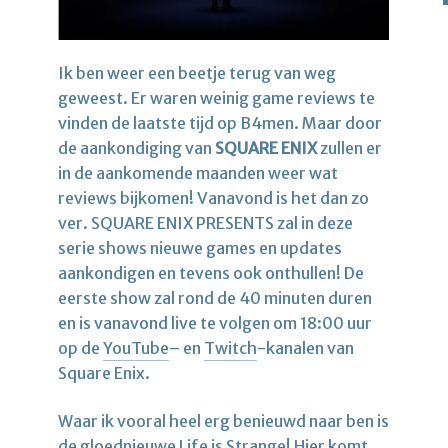
Ik ben weer een beetje terug van weg
geweest. Er waren weinig game reviews te
vinden de laatste tijd op B4men. Maar door
de aankondiging van
SQUARE ENIX
zullen er
in de aankomende maanden weer wat
reviews bijkomen! Vanavond is het dan zo
ver. SQUARE ENIX PRESENTS zal in deze
serie shows nieuwe games en updates
aankondigen en tevens ook onthullen! De
eerste show zal rond de 40 minuten duren
en is vanavond live te volgen om 18:00 uur
op de
YouTube
– en
Twitch
-kanalen van
Square Enix.
Waar ik vooral heel erg benieuwd naar ben is
de gloednieuwe Life is Strange! Hier komt