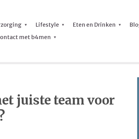
rzorging
Lifestyle
Eten en Drinken
Bl
ontact met b4men
het juiste team voor
?