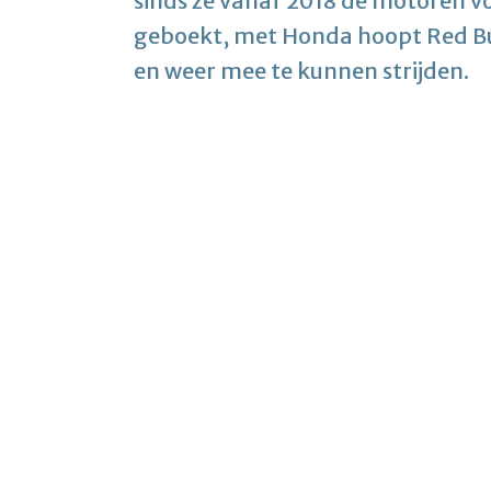
sinds ze vanaf 2018 de motoren vo
geboekt, met Honda hoopt Red Bu
en weer mee te kunnen strijden.