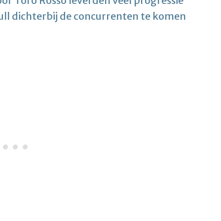
or Toro Rosso leverden veel progressie
ll dichterbij de concurrenten te komen