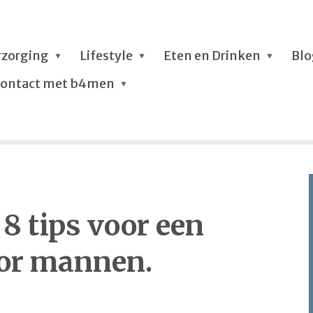
rzorging
Lifestyle
Eten en Drinken
Bl
ontact met b4men
8 tips voor een
oor mannen.