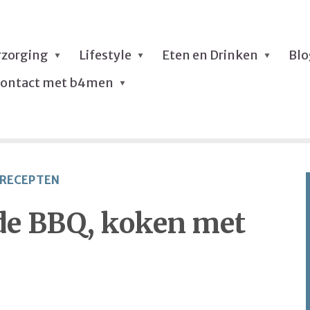
rzorging
Lifestyle
Eten en Drinken
Bl
ontact met b4men
RECEPTEN
 de BBQ, koken met