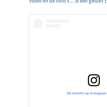
video en de foto’s….is wel gelukt 
Dit bericht op Instagram