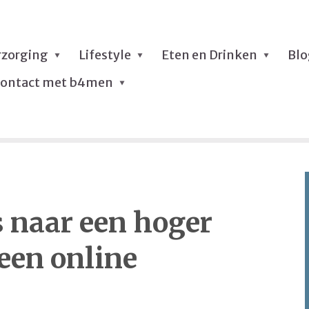
rzorging
Lifestyle
Eten en Drinken
Bl
ontact met b4men
es naar een hoger
 een online