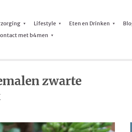
rzorging
Lifestyle
Eten en Drinken
Bl
ontact met b4men
gemalen zwarte
t