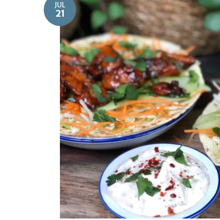
JUL
21