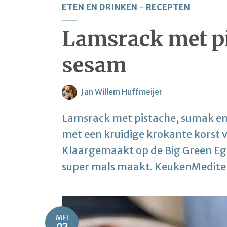
ETEN EN DRINKEN
RECEPTEN
Lamsrack met p
sesam
Jan Willem Huffmeijer
Lamsrack met pistache, sumak e
met een kruidige krokante korst 
Klaargemaakt op de Big Green Egg
super mals maakt. KeukenMediter
MEI
02