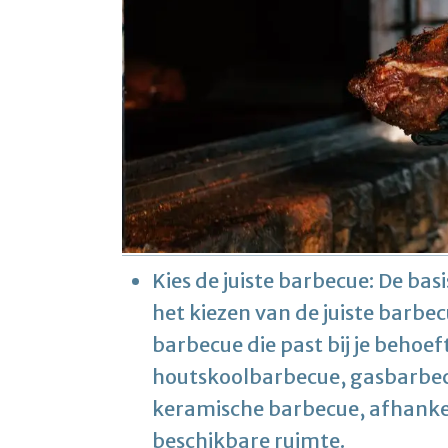
Kies de juiste barbecue: De bas
het kiezen van de juiste barbe
barbecue die past bij je behoef
houtskoolbarbecue, gasbarbecu
keramische barbecue, afhankeli
beschikbare ruimte.