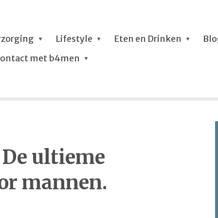
rzorging
Lifestyle
Eten en Drinken
Bl
ontact met b4men
! De ultieme
oor mannen.