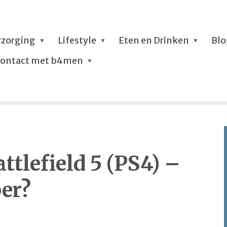
rzorging
Lifestyle
Eten en Drinken
Bl
ontact met b4men
tlefield 5 (PS4) –
er?