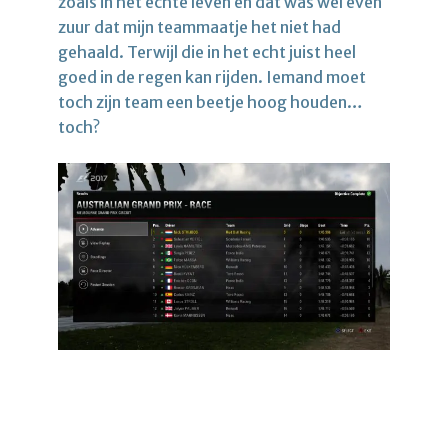
zoals in het echte leven en dat was wel even
zuur dat mijn teammaatje het niet had
gehaald. Terwijl die in het echt juist heel
goed in de regen kan rijden. Iemand moet
toch zijn team een beetje hoog houden…
toch?