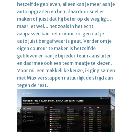
hetzelfde gebleven, alleen kan je meer aan je
auto upgraden en hem daardoor sneller
maken of juist dat hij beter op de weg ligt…
maar let wel… net zoals in het echt
aanpassen kan het ervoor zorgen dat je
auto juist bergafwaarts gaat. Verder om je
eigen coureur te maken is hetzelfde
gebleven en kan je bij ieder team aansluiten
en daarmee ook een team maatje te kiezen.
Voor mij een makkelijke keuze, ik ging samen
met Max verstappen natuurlijk de strijd aan
tegen de rest.