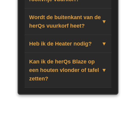
Wordt de buitenkant van de
herQs vuurkorf heet?
Heb ik de Heater nodig?
Kan ik de herQs Blaze op
een houten vlonder of tafel
zetten?