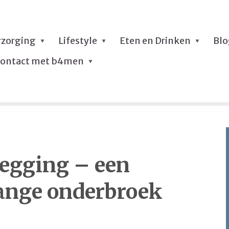
rzorging
Lifestyle
Eten en Drinken
Bl
ontact met b4men
egging – een
ange onderbroek