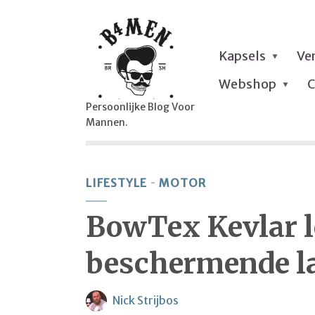
Kapsels
Ve
Webshop
C
Persoonlijke Blog Voor
Mannen.
LIFESTYLE
MOTOR
BowTex Kevlar l
beschermende l
Nick Strijbos