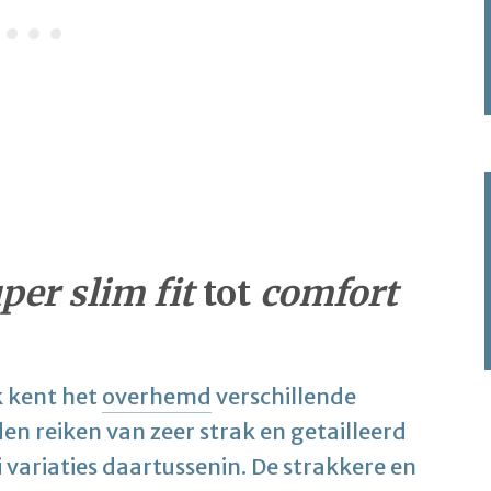
per slim fit
tot
comfort
k kent het
overhemd
verschillende
en reiken van zeer strak en getailleerd
ei variaties daartussenin. De strakkere en