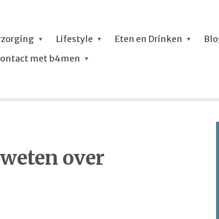
rzorging
Lifestyle
Eten en Drinken
Bl
ontact met b4men
t weten over