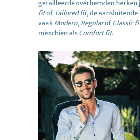
getailleerde overhemden herken 
fit
of
Tailored fit
, de aansluitend
vaak
Modern
,
Regular
of
Classic fi
misschien als
Comfort fit
.