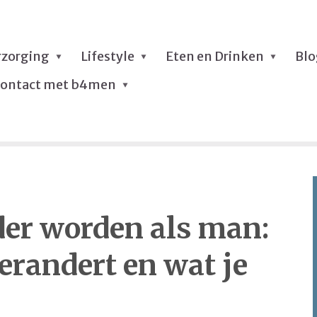
rzorging
Lifestyle
Eten en Drinken
Bl
ontact met b4men
er worden als man:
erandert en wat je