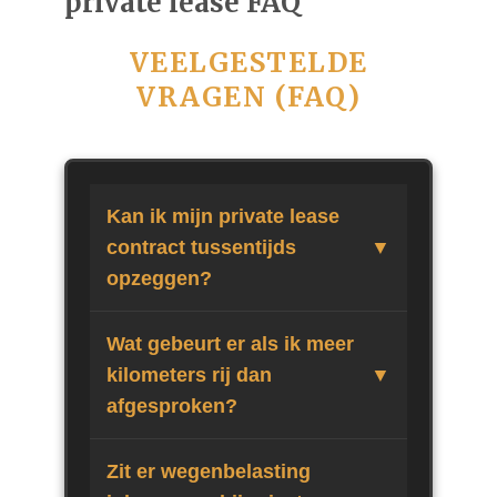
private lease FAQ
VEELGESTELDE
VRAGEN (FAQ)
Kan ik mijn private lease
contract tussentijds
opzeggen?
Wat gebeurt er als ik meer
kilometers rij dan
afgesproken?
Zit er wegenbelasting