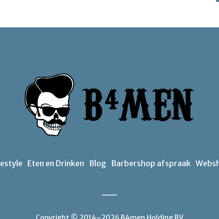
festyle
Eten en Drinken
Blog
Barbershop afspraak
Webs
Copyright © 2014–2026 B4men Holding BV