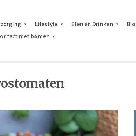
rzorging
Lifestyle
Eten en Drinken
Bl
ontact met b4men
trostomaten