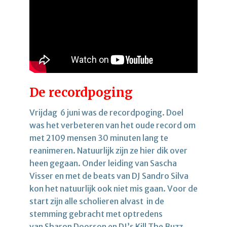
De recordpoging
Vrijdag 6 juni was de recordpoging. Doel
was het verbeteren van het oude record om
met 2109 mensen 30 minuten lang te
reanimeren. Natuurlijk zijn ze hier dik over
heen gegaan. Onder leiding van Sascha
Visser en met de beats van DJ Sandro Silva
kon het natuurlijk ook niet mis gaan. Voor de
start zijn alle scholieren alvast in de
stemming gebracht met optredens
van Sharon Doorson en DJ’s Kill The Buzz,