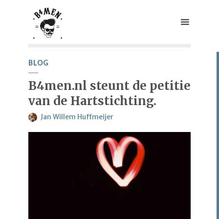
BLOG
B4men.nl steunt de petitie
van de Hartstichting.
Jan Willem Huffmeijer