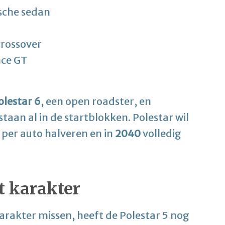
ische sedan
crossover
ce GT
olestar 6
, een open roadster, en
taan al in de startblokken. Polestar wil
 per auto halveren en in
2040
volledig
t karakter
karakter missen, heeft de Polestar 5 nog