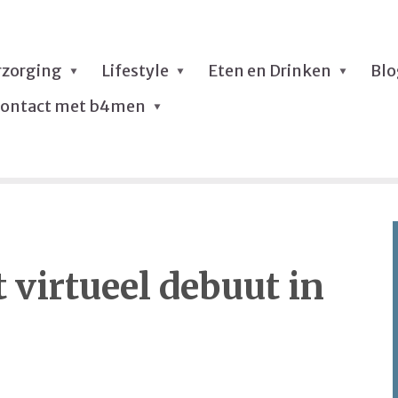
rzorging
Lifestyle
Eten en Drinken
Bl
ontact met b4men
 virtueel debuut in