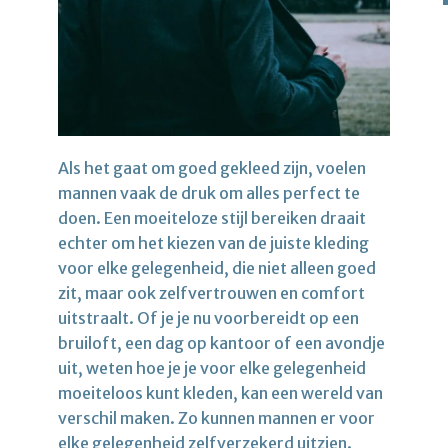
Als het gaat om goed gekleed zijn, voelen
mannen vaak de druk om alles perfect te
doen. Een moeiteloze stijl bereiken draait
echter om het kiezen van de juiste kleding
voor elke gelegenheid, die niet alleen goed
zit, maar ook zelfvertrouwen en comfort
uitstraalt. Of je je nu voorbereidt op een
bruiloft, een dag op kantoor of een avondje
uit, weten hoe je je voor elke gelegenheid
moeiteloos kunt kleden, kan een wereld van
verschil maken. Zo kunnen mannen er voor
elke gelegenheid zelfverzekerd uitzien.