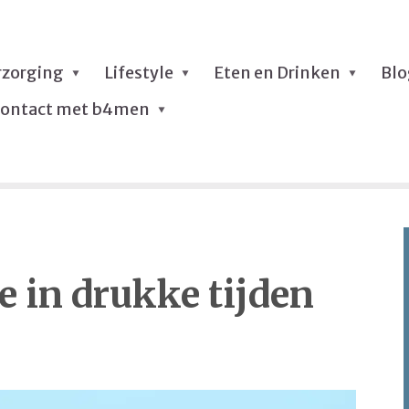
rzorging
Lifestyle
Eten en Drinken
Bl
ontact met b4men
 in drukke tijden