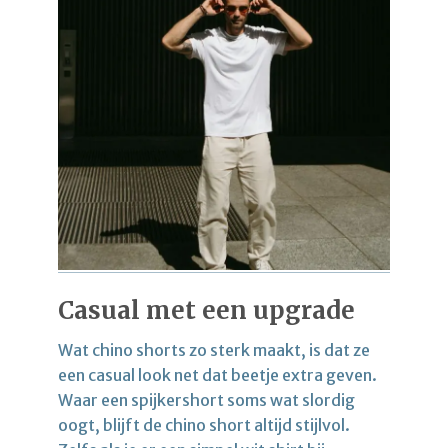
Casual met een upgrade
Wat chino shorts zo sterk maakt, is dat ze
een casual look net dat beetje extra geven.
Waar een spijkershort soms wat slordig
oogt, blijft de chino short altijd stijlvol.