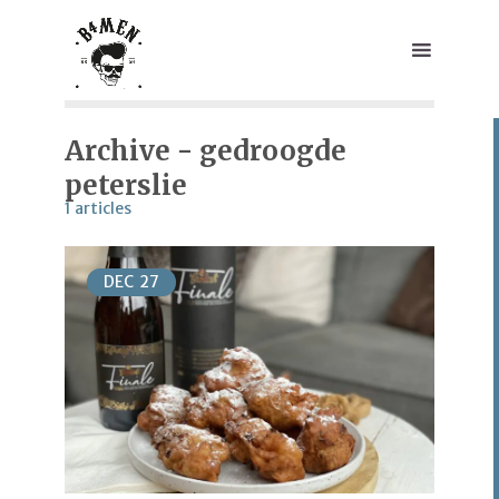
Archive - gedroogde
peterslie
1 articles
DEC
27