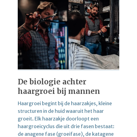
De biologie achter
haargroei bij mannen
Haargroei begint bij de haarzakjes, kleine
structuren in de huid waaruit het haar
groeit. Elk haarzakje doorloopt een
haargroeicyclus die uit drie fasen bestaat:
de anagene fase (groeifase), de katagene