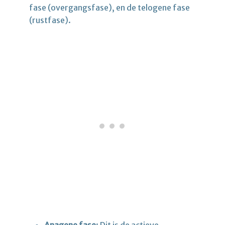
fase (overgangsfase), en de telogene fase
(rustfase).
Anagene fase
: Dit is de actieve