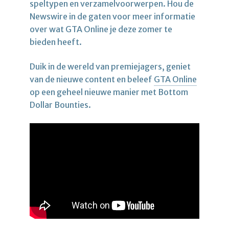
speltypen en verzamelvoorwerpen. Hou de
Newswire in de gaten voor meer informatie
over wat GTA Online je deze zomer te
bieden heeft.
Duik in de wereld van premiejagers, geniet
van de nieuwe content en beleef
GTA Online
op een geheel nieuwe manier met Bottom
Dollar Bounties.