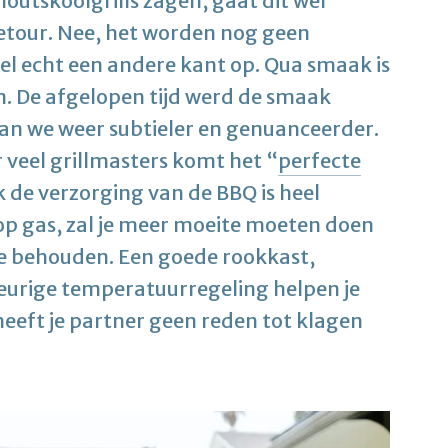
houtskoolgrills zagen, gaat dit wel
 retour. Nee, het worden nog geen
wel echt een andere kant op. Qua smaak is
n. De afgelopen tijd werd de smaak
aan we weer subtieler en genuanceerder.
r veel grillmasters komt het “
perfecte
 de verzorging van de BBQ is heel
op gas, zal je meer moeite moeten doen
 behouden. Een goede rookkast,
eurige temperatuurregeling helpen je
eeft je partner geen reden tot klagen