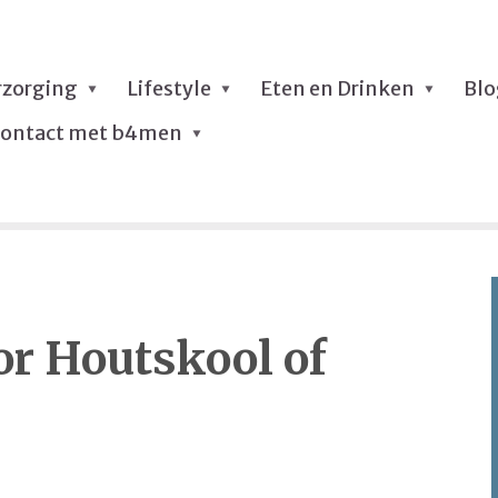
rzorging
Lifestyle
Eten en Drinken
Bl
ontact met b4men
or Houtskool of