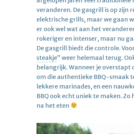
afgelopen jaren veel traditionele 
veranderen. De gasgrill is op zijn
elektrische grills, maar we gaan 
er ook wel wat aan het verandere
rokeriger en intenser, maar nu g
De gasgrill biedt die controle. Voo
steakje
” weer helemaal terug. Ook
belangrijk. Wanneer je overstapt 
om die authentieke BBQ-smaak te
lekkere marinades, en een nauwk
BBQ ook echt uniek te maken. Zo h
na het eten