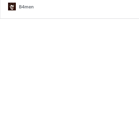
3
B4men
–
Rise
of
the
Necromancer
DLC
plus
Winactie!