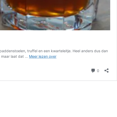
paddenstoelen, truffel en een kwarteleitje. Heel anders dus dan
B4men
l maar laat dat …
Meer lezen over
Culi
Burger
reacties
0
met
paddenstoelen,
kwartelei
en
truffel