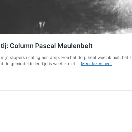
rtij: Column Pascal Meulenbelt
ijn slippers richting een dorp. Hoe het dorp heet weet ik niet, het 
De
t de gemiddelde leeftijd is weet ik niet …
Meer lezen over
serveerste
met
een
prachtige
bilpartij:
Column
Pascal
Meulenbel